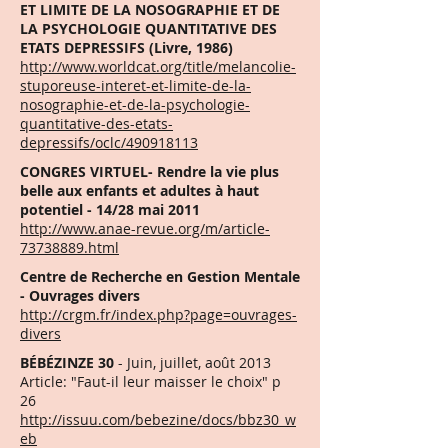
ET LIMITE DE LA NOSOGRAPHIE ET DE
LA PSYCHOLOGIE QUANTITATIVE DES
ETATS DEPRESSIFS (Livre, 1986)
http://www.worldcat.org/title/melancolie-
stuporeuse-interet-et-limite-de-la-
nosographie-et-de-la-psychologie-
quantitative-des-etats-
depressifs/oclc/490918113
CONGRES VIRTUEL- Rendre la vie plus
belle aux enfants et adultes à haut
potentiel - 14/28 mai 2011
http://www.anae-revue.org/m/article-
73738889.html
Centre de Recherche en Gestion Mentale
- Ouvrages divers
http://crgm.fr/index.php?page=ouvrages-
divers
BÉBÉZINZE 30
- Juin, juillet, août 2013
Article: "Faut-il leur maisser le choix" p
26
http://issuu.com/bebezine/docs/bbz30_w
eb