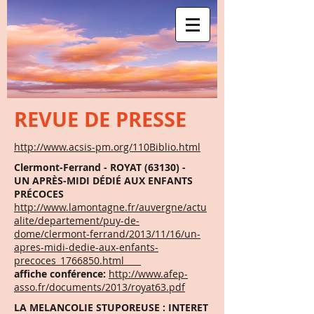
REVUE DE PRESSE
http://www.acsis-pm.org/110Biblio.html
Clermont-Ferrand - ROYAT (63130) -
UN APRÈS-MIDI DÉDIÉ AUX ENFANTS
PRÉCOCES
http://www.lamontagne.fr/auvergne/actu
alite/departement/puy-de-
dome/clermont-ferrand/2013/11/16/un-
apres-midi-dedie-aux-enfants-
precoces_1766850.html
affiche conférence:
http://www.afep-
asso.fr/documents/2013/royat63.pdf
LA MELANCOLIE STUPOREUSE : INTERET