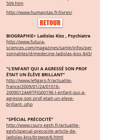
509.htm
http://www.humanitas.fr/livres/
RETOUR
BIOGRAPHIE> Ladislas Kiss , Psychiatre
http://www.futura-
sciences.com/magazines/sante/infos/per
sonnalites/d/medecine-ladislas-kiss-843/
"L'ENFANT QUI A AGRESSÉ SON PROF
ÉTAIT UN ÉLÈVE BRILLANT"
http://www.lefigaro.fr/actualite-
france/2009/01/24/01016-
20090124ARTFIG00196-l-enfant-qui-a-
agresse-son-prof-etait-un-eleve-
brillant-.php
"SPÉCIAL PRÉCOCITÉ"
http://www.cours-egsh.fr/actualite-
egsh/special-precocite-article-de-
ladislas-kiss/browse/6.html