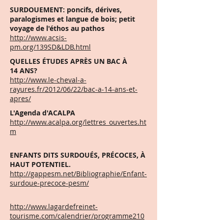
SURDOUEMENT: poncifs, dérives,
paralogismes et langue de bois; petit
voyage de l'éthos au pathos
http
://www.acsis-
pm.org/139SD&LDB.html
QU
ELLES ÉTUDES APRÈS UN BAC À
14 ANS?
http://www.le-cheval-a-
rayures.fr/2012/06/22/bac-a-14-ans-et-
apres/
L'Agenda d'ACALPA
http://www.acalpa.org/lettres_ouvertes.ht
m
ENFANTS DITS SURDOUÉS, PRÉCOCES, À
HAUT POTENTIEL.
http://gappesm.net/Bibliographie/Enfant-
surdoue-precoce-pesm/
http://www.lagardefreinet-
tourisme.com/calendrier/programme210