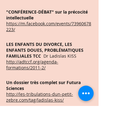
"CONFÉRENCE-DÉBAT" sur la précocité
intellectuelle
https://m.facebook.com/events/73960678
223/
LES ENFANTS DU DIVORCE, LES
ENFANTS DOUES, PROBLÉMATIQUES
FAMILIALES TCC
Dr Ladislas KISS
http://adtccf.org/agenda-
formations/2011-2/
Un dossier très complet sur Futura
Sciences
http://les-tribulations-dun-petit-
zebre.com/tag/ladislas-kiss/
"JE PROTÈGE MA VIE PRIVÉE POUR
PRÉSERVER MA CARRIÈRE"
http://www.usinenouvelle.com/article/je-
protege-ma-vie-privee-pour-preserver-
ma-carriere.N38239