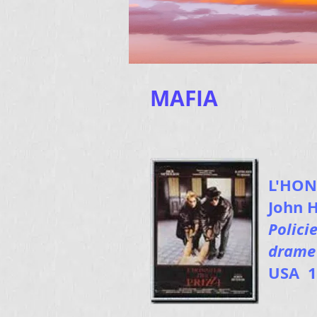
MAFIA
L'HON
John 
Polici
drame
USA 1