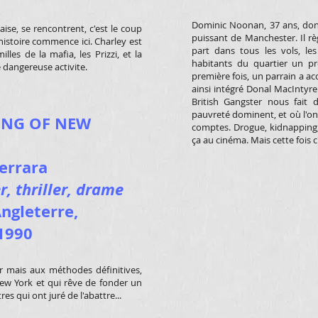
Dominic Noonan, 37 ans, dont 
aise, se rencontrent, c'est le coup
puissant de Manchester. Il règ
L'histoire commence ici. Charley est
part dans tous les vols, les 
lles de la mafia, les Prizzi, et la
habitants du quartier un pro
 dangereuse activite.
première fois, un parrain a ac
ainsi intégré Donal MacIntyr
British Gangster nous fait
pauvreté dominent, et où l'on n
ING OF NEW
comptes. Drogue, kidnapping,
ça au cinéma. Mais cette fois c'
errara
r, thriller, drame
ngleterre,
 1990
r mais aux méthodes définitives,
ew York et qui rêve de fonder un
res qui ont juré de l'abattre...