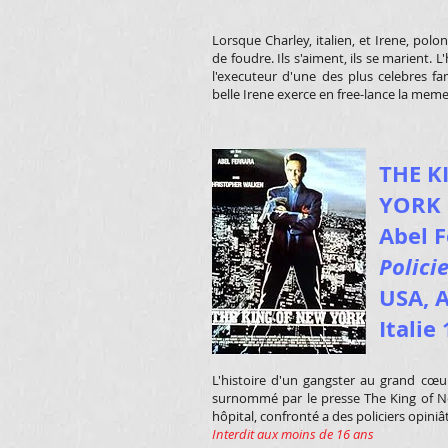
Lorsque Charley, italien, et Irene, polon
de foudre. Ils s'aiment, ils se marient. 
l'executeur d'une des plus celebres fami
belle Irene exerce en free-lance la meme
THE K
YORK
Abel F
Policie
USA, A
Italie
L'histoire d'un gangster au grand cœu
surnommé par le presse The King of N
hôpital, confronté a des policiers opiniât
Interdit aux moins de 16 ans