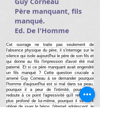
Guy Corneau
Père manquant, fils
manqué.
Ed. De l'Homme
Cet ouvrage ne traite pas seulement de
l'absence physique du père; il s'interroge sur le
silence qui isole aujourd'hui le père de son fils et
qui donne au fils l'impression d'avoir été mal
paterné. Et si ce père manquant avait engendré
un fils manqué ? Cette question cruciale a
amené Guy Corneau à se demander pourquoi
l'homme d'aujourd'hui est si mal dans sa peau,
pourquoi il a peur de l'intimité, pourquoi il
redoute à ce point l'agressivité qu'il refoule au
plus profond de lui-même, pourquoi il se sent
obligé de jouer le héros, l'éternel adolescent, le
séducteur ou le bon garçon... Pourquoi est-il si
difficile de devenir un homme à part entière
dans une société qui ne pratique plus aucun des
rites initiatiques de l'adolescence ? Ce livre est
important parce qu'il rompt enfin le silence. Et