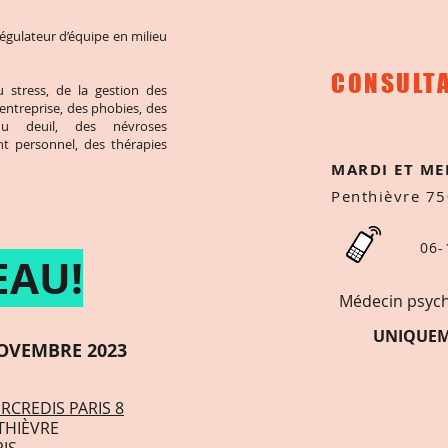
régulateur d’équipe en milieu
CONSULT
u stress, de la gestion des
entreprise, des phobies, des
u deuil, des névroses
t personnel, des thérapies
MARDI ET ME
Penthièvre 7
0
6-
EA
U!
Médecin psych
UNIQUEM
OVEMBRE 2023
RCREDIS PARIS 8
THIÈVRE